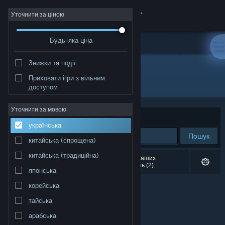
Увійти
Уточнити за ціною
Будь-яка ціна
Крамниця
Знижки та події
Спільнота
Приховати ігри з вільним
Розробник: Saluda Systems
доступом
Інформація
Уточнити за мовою
Упорядкувати
за доречністю
українська
Підтримка
Пошук
китайська (спрощена)
Змінити мову
китайська (традиційна)
Результатів вашого пошуку: 0. Відповідно до ваших
уподобань було виключено кілька найменувань (2).
японська
Завантажити мобільний застосунок Steam
корейська
Переглянути повну версію
тайська
арабська