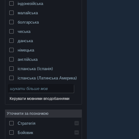
індонезійська
малайська
болгарська
чеська
данська
німецька
англійська
іспанська (Іспанія)
іспанська (Латинська Америка)
Керувати мовними вподобаннями
Уточнити за позначкою
© Valve Corporation. Усі права захищено. Усі
торговельні марки є власністю відповідних власників
у США та інших країнах.
Політика конфіденційності
|
Стратегія
Юридична інформація
|
Доступність
|
Угода
підписника Steam
|
Повернення коштів
|
Файли
cookie
Бойовик