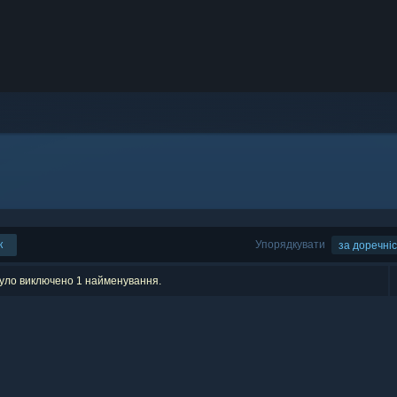
к
Упорядкувати
за доречні
було виключено 1 найменування.