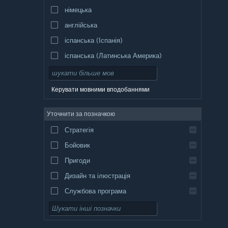
німецька
англійська
іспанська (Іспанія)
іспанська (Латинська Америка)
Керувати мовними вподобаннями
Уточнити за позначкою
Стратегія
Бойовик
Пригоди
Дизайн та ілюстрація
Службова програма
Вільний доступ
Рольова гра