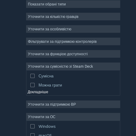
Показати обрані типи
Масова багатокористувацька
Інді
Уточнити за кількістю гравців
Дочасний доступ
Уточнити за особливістю
Казуальна гра
Фільтрувати за підтримкою контролерів
Симулятор
Перегони
Уточнити за функцією доступності
Спорт
Уточнити за сумісністю зі Steam Deck
Створення відео
Сумісна
Обробка фотографій
Можна грати
Докладніше
Уточнити за підтримкою ВР
Уточнити за ОС
Windows
macOS