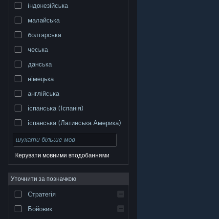
індонезійська
малайська
болгарська
чеська
данська
німецька
англійська
іспанська (Іспанія)
іспанська (Латинська Америка)
Керувати мовними вподобаннями
Уточнити за позначкою
© Valve Corporation. Усі права захищено. Усі
торговельні марки є власністю відповідних власників
у США та інших країнах.
Політика конфіденційності
|
Стратегія
Юридична інформація
|
Доступність
|
Угода
підписника Steam
|
Повернення коштів
|
Файли
cookie
Бойовик