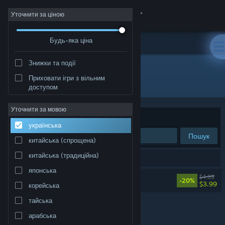
Увійти
Уточнити за ціною
Будь-яка ціна
Крамниця
Знижки та події
Спільнота
Приховати ігри з вільним
Розробник: Remancer
доступом
Інформація
Уточнити за мовою
Упорядкувати
за доречністю
українська
Підтримка
Пошук
китайська (спрощена)
Змінити мову
китайська (традиційна)
Результатів вашого пошуку: 1.
японська
Завантажити мобільний застосунок Steam
DeadWire Soundtrack
$4.99
-20%
$3.99
корейська
Переглянути повну версію
тайська
арабська