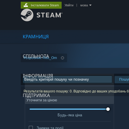
Інсталювати Steam
Увійти
|
мова
КРАМНИЦЯ
СПІЛЬНОТА
Розробник: Reb_Orn
ІНФОРМАЦІЯ
Пошу
Результатів вашого пошуку: 0. Відповідно до ваших уподобань б
ПІДТРИМКА
Уточнити за ціною
Будь-яка ціна
Знижки та події