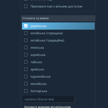
Приховати ігри з вільним доступом
Уточнити за мовою
українська
китайська (спрощена)
китайська (традиційна)
японська
корейська
тайська
арабська
індонезійська
малайська
болгарська
чеська
данська
Керувати мовними вподобаннями