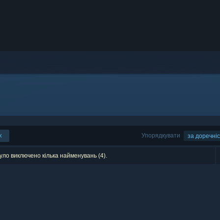
к
Упорядкувати
за доречні
уло виключено кілька найменувань (4).