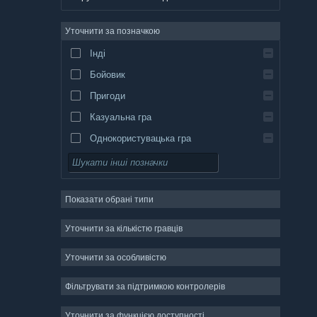
німецька
Уточнити за позначкою
англійська
Інді
іспанська (Іспанія)
Бойовик
іспанська (Латинська Америка)
Пригоди
Казуальна гра
Однокористувацька гра
Симулятор
Рольова гра
Показати обрані типи
Стратегія
Двовимірність
Уточнити за кількістю гравців
Дочасний доступ
Уточнити за особливістю
Тривимірність
Фільтрувати за підтримкою контролерів
Вільний доступ
Атмосферність
Уточнити за функцією доступності