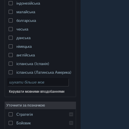
індонезійська
малайська
болгарська
чеська
данська
німецька
англійська
іспанська (Іспанія)
іспанська (Латинська Америка)
Керувати мовними вподобаннями
Уточнити за позначкою
© Valve Corporation. Усі права захищено. Усі
торговельні марки є власністю відповідних власників
у США та інших країнах.
Політика конфіденційності
|
Стратегія
Юридична інформація
|
Доступність
|
Угода
підписника Steam
|
Повернення коштів
|
Файли
cookie
Бойовик