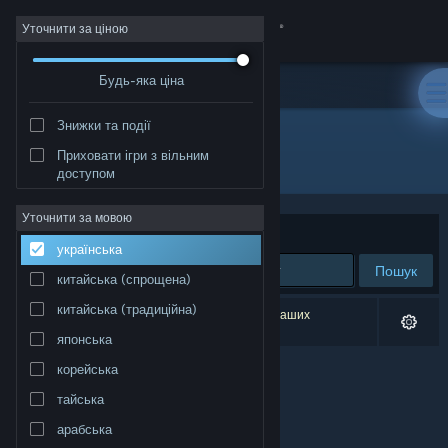
Увійти
Уточнити за ціною
Будь-яка ціна
Крамниця
Знижки та події
Спільнота
Приховати ігри з вільним
Розробник: Reality Diversions, LLC.
доступом
Інформація
Уточнити за мовою
Упорядкувати
за доречністю
українська
Підтримка
Пошук
китайська (спрощена)
Змінити мову
китайська (традиційна)
Результатів вашого пошуку: 0. Відповідно до ваших
уподобань було виключено 1 найменування.
японська
Завантажити мобільний застосунок Steam
корейська
Переглянути повну версію
тайська
арабська