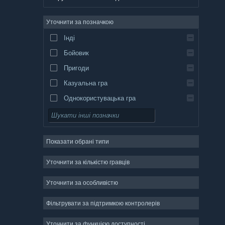
німецька
Уточнити за позначкою
англійська
Інді
іспанська (Іспанія)
Бойовик
іспанська (Латинська Америка)
Пригоди
Казуальна гра
Однокористувацька гра
Симулятор
Рольова гра
Показати обрані типи
Стратегія
Двовимірність
Уточнити за кількістю гравців
Дочасний доступ
Уточнити за особливістю
Тривимірність
Фільтрувати за підтримкою контролерів
Вільний доступ
Атмосферність
Уточнити за функцією доступності