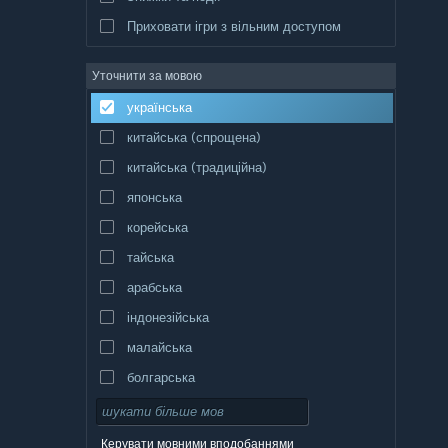
Приховати ігри з вільним доступом
Уточнити за мовою
українська
китайська (спрощена)
китайська (традиційна)
японська
корейська
тайська
арабська
індонезійська
малайська
болгарська
чеська
данська
Керувати мовними вподобаннями