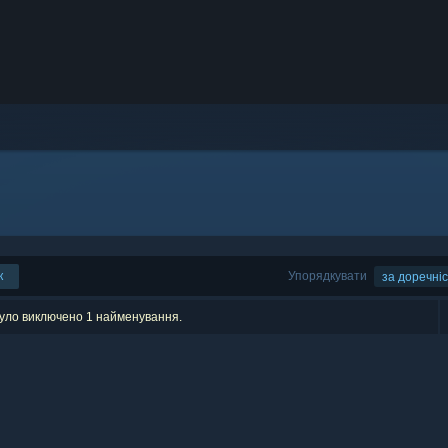
к
Упорядкувати
за доречні
було виключено 1 найменування.