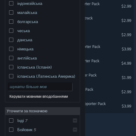
індонезійська
Dino Run DX OST & Supporter Pack
$2.99
малайська
Dino Jump Deluxe - Soundtrack
$2.99
болгарська
чеська
Grid Ranger - Soundtrack
$2.99
данська
Gamma Bros OST & Supporter Pack
німецька
$3.99
англійська
Last Horizon OST & Supporter Pack
$4.99
іспанська (Іспанія)
Potatoman OST & Supporter Pack
іспанська (Латинська Америка)
$1.99
Snowball OST & Supporter Pack
$2.99
Керувати мовними вподобаннями
Glorkian Warrior OST & Supporter Pack
$3.99
Уточнити за позначкою
Інді
7
© Valve Corporation. Усі права захищено. Усі
торговельні марки є власністю відповідних власників
Бойовик
5
у США та інших країнах.
Політика конфіденційності
|
Юридична інформація
|
Доступність
|
Угода