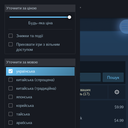
Увійти
Уточнити за ціною
Будь-яка ціна
Крамниця
Знижки та події
Спільнота
Приховати ігри з вільним
Розробник: Pixeljam
доступом
Інформація
Уточнити за мовою
Упорядкувати
за доречністю
українська
Підтримка
Пошук
китайська (спрощена)
Змінити мову
китайська (традиційна)
Результатів вашого пошуку: 10. Відповідно до ваших
уподобань було виключено кілька найменувань (17).
японська
Завантажити мобільний застосунок Steam
Nova Drift OST
корейська
$9.99
Переглянути повну версію
тайська
Utopia Must Fall Soundtrack
$4.99
арабська