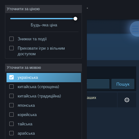
Увійти
Уточнити за ціною
Будь-яка ціна
Крамниця
Знижки та події
Спільнота
Приховати ігри з вільним
Розробник: NIRVANA
доступом
Інформація
Уточнити за мовою
Упорядкувати
за доречністю
українська
Підтримка
Пошук
китайська (спрощена)
Змінити мову
китайська (традиційна)
Результатів вашого пошуку: 0. Відповідно до ваших
уподобань було виключено 1 найменування.
японська
Завантажити мобільний застосунок Steam
корейська
Переглянути повну версію
тайська
арабська