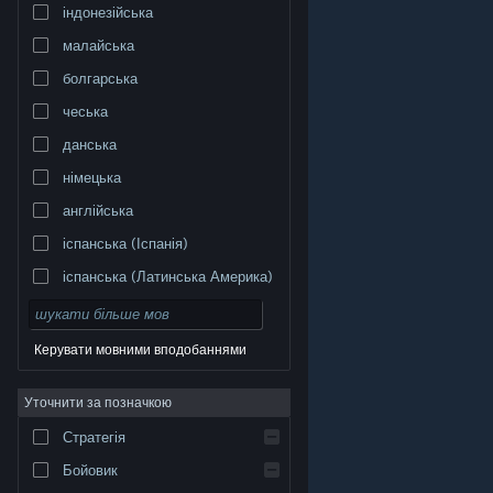
індонезійська
малайська
болгарська
чеська
данська
німецька
англійська
іспанська (Іспанія)
іспанська (Латинська Америка)
Керувати мовними вподобаннями
Уточнити за позначкою
© Valve Corporation. Усі права захищено. Усі
торговельні марки є власністю відповідних власників
у США та інших країнах.
Політика конфіденційності
|
Стратегія
Юридична інформація
|
Доступність
|
Угода
підписника Steam
|
Повернення коштів
|
Файли
cookie
Бойовик