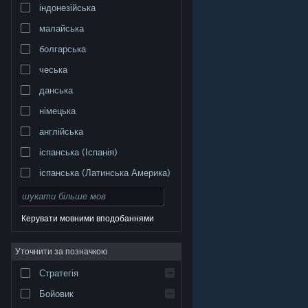
індонезійська
малайська
болгарська
чеська
данська
німецька
англійська
іспанська (Іспанія)
іспанська (Латинська Америка)
Керувати мовними вподобаннями
Уточнити за позначкою
© Valve Corporation. Усі права захищено. Усі
торговельні марки є власністю відповідних власників
у США та інших країнах.
Політика конфіденційності
|
Стратегія
Юридична інформація
|
Доступність
|
Угода
підписника Steam
|
Повернення коштів
|
Файли
cookie
Бойовик