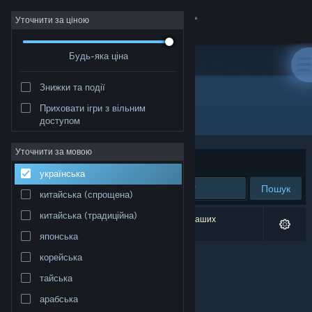
Увійти
Уточнити за ціною
Будь-яка ціна
Крамниця
Знижки та події
Спільнота
Приховати ігри з вільним
Розробник: NAD LABS
доступом
Інформація
Уточнити за мовою
Упорядкувати
за доречністю
українська
Підтримка
Пошук
китайська (спрощена)
Змінити мову
китайська (традиційна)
Результатів вашого пошуку: 0. Відповідно до ваших
уподобань було виключено 1 найменування.
японська
Завантажити мобільний застосунок Steam
корейська
Переглянути повну версію
тайська
арабська