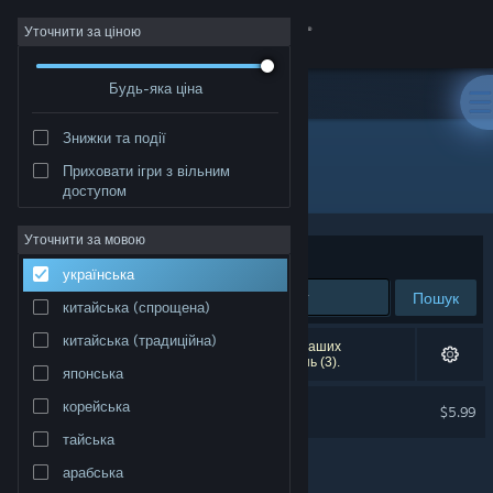
Увійти
Уточнити за ціною
Будь-яка ціна
Крамниця
Знижки та події
Спільнота
Приховати ігри з вільним
Розробник: MoonShine Games
доступом
Інформація
Уточнити за мовою
Упорядкувати
за доречністю
українська
Підтримка
Пошук
китайська (спрощена)
Змінити мову
китайська (традиційна)
Результатів вашого пошуку: 1. Відповідно до ваших
уподобань було виключено кілька найменувань (3).
японська
Завантажити мобільний застосунок Steam
Buggy Bump Soundtrack
корейська
$5.99
Переглянути повну версію
тайська
арабська