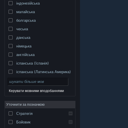
індонезійська
малайська
болгарська
чеська
данська
німецька
англійська
іспанська (Іспанія)
іспанська (Латинська Америка)
Керувати мовними вподобаннями
Уточнити за позначкою
© Valve Corporation. Усі права захищено. Усі
торговельні марки є власністю відповідних власників
у США та інших країнах.
Політика конфіденційності
|
Стратегія
Юридична інформація
|
Доступність
|
Угода
підписника Steam
|
Повернення коштів
|
Файли
cookie
Бойовик