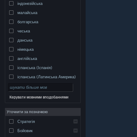
індонезійська
малайська
болгарська
чеська
данська
німецька
англійська
іспанська (Іспанія)
іспанська (Латинська Америка)
Керувати мовними вподобаннями
Уточнити за позначкою
© Valve Corporation. Усі права захищено. Усі
торговельні марки є власністю відповідних власників
у США та інших країнах.
Політика конфіденційності
|
Стратегія
Юридична інформація
|
Доступність
|
Угода
підписника Steam
|
Повернення коштів
|
Файли
cookie
Бойовик