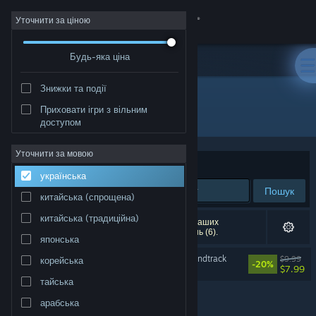
Увійти
Уточнити за ціною
Будь-яка ціна
Крамниця
Знижки та події
Спільнота
Приховати ігри з вільним
Розробник: Monstars Inc.
доступом
Інформація
Уточнити за мовою
Упорядкувати
за доречністю
українська
Підтримка
Пошук
китайська (спрощена)
Змінити мову
китайська (традиційна)
Результатів вашого пошуку: 1. Відповідно до ваших
уподобань було виключено кілька найменувань (6).
японська
Завантажити мобільний застосунок Steam
Lumines Arise Original Soundtrack
$9.99
корейська
-20%
$7.99
Переглянути повну версію
тайська
арабська