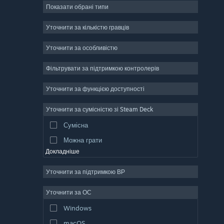
Показати обрані типи
Масова багатокористувацька
Інді
Уточнити за кількістю гравців
Дочасний доступ
Уточнити за особливістю
Казуальна гра
Фільтрувати за підтримкою контролерів
Симулятор
Перегони
Уточнити за функцією доступності
Спорт
Уточнити за сумісністю зі Steam Deck
Створення відео
Сумісна
Обробка фотографій
Можна грати
Докладніше
Уточнити за підтримкою ВР
Уточнити за ОС
Windows
macOS