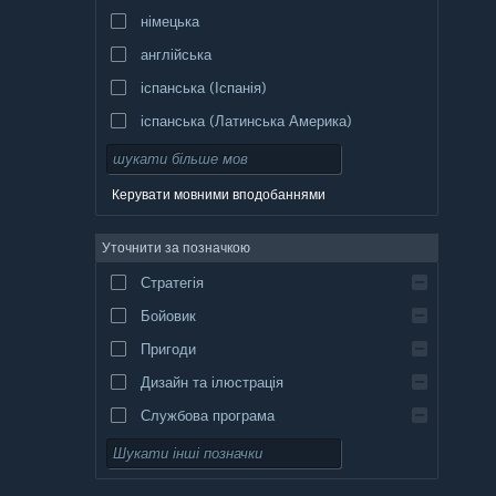
німецька
англійська
іспанська (Іспанія)
іспанська (Латинська Америка)
Керувати мовними вподобаннями
Уточнити за позначкою
Стратегія
Бойовик
Пригоди
Дизайн та ілюстрація
Службова програма
Вільний доступ
Рольова гра