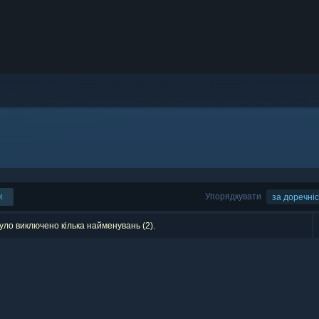
к
Упорядкувати
за доречні
уло виключено кілька найменувань (2).