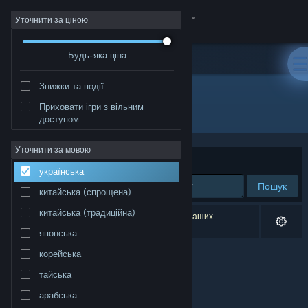
Увійти
Уточнити за ціною
Будь-яка ціна
Крамниця
Знижки та події
Спільнота
Приховати ігри з вільним
Розробник: Mister Jägger
доступом
Інформація
Уточнити за мовою
Упорядкувати
за доречністю
українська
Підтримка
Пошук
китайська (спрощена)
Змінити мову
китайська (традиційна)
Результатів вашого пошуку: 0. Відповідно до ваших
уподобань було виключено 1 найменування.
японська
Завантажити мобільний застосунок Steam
корейська
Переглянути повну версію
тайська
арабська