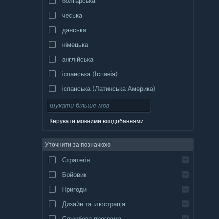
болгарська
чеська
данська
німецька
англійська
іспанська (Іспанія)
іспанська (Латинська Америка)
Керувати мовними вподобаннями
Уточнити за позначкою
Стратегія
Бойовик
Пригоди
Дизайн та ілюстрація
Службова програма