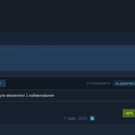
к
Упорядкувати
за доречні
було виключено 1 найменування.
-30%
7 серп. 2025