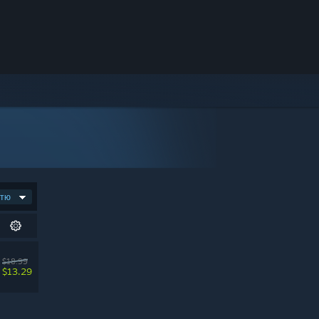
стю
$18.99
$13.29