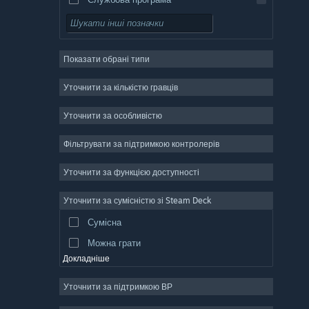
Вільний доступ
Рольова гра
Показати обрані типи
Масова багатокористувацька
Інді
Уточнити за кількістю гравців
Дочасний доступ
Уточнити за особливістю
Казуальна гра
Фільтрувати за підтримкою контролерів
Симулятор
Перегони
Уточнити за функцією доступності
Спорт
Уточнити за сумісністю зі Steam Deck
Створення відео
Сумісна
Обробка фотографій
Можна грати
Докладніше
Уточнити за підтримкою ВР