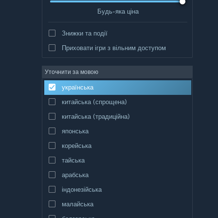
Будь-яка ціна
Знижки та події
Приховати ігри з вільним доступом
Уточнити за мовою
українська
китайська (спрощена)
китайська (традиційна)
японська
корейська
тайська
арабська
індонезійська
малайська