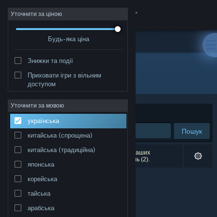
Увійти
Уточнити за ціною
Будь-яка ціна
Крамниця
Знижки та події
Спільнота
Приховати ігри з вільним
Розробник: Maru Games
доступом
Інформація
Уточнити за мовою
Упорядкувати
за доречністю
українська
Підтримка
Пошук
китайська (спрощена)
Змінити мову
китайська (традиційна)
Результатів вашого пошуку: 0. Відповідно до ваших
уподобань було виключено кілька найменувань (2).
японська
Завантажити мобільний застосунок Steam
корейська
Переглянути повну версію
тайська
арабська