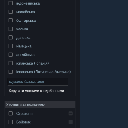
індонезійська
малайська
болгарська
чеська
данська
німецька
англійська
іспанська (Іспанія)
іспанська (Латинська Америка)
Керувати мовними вподобаннями
Уточнити за позначкою
© Valve Corporation. Усі права захищено. Усі
торговельні марки є власністю відповідних власників
у США та інших країнах.
Політика конфіденційності
|
Стратегія
Юридична інформація
|
Доступність
|
Угода
підписника Steam
|
Повернення коштів
|
Файли
cookie
Бойовик