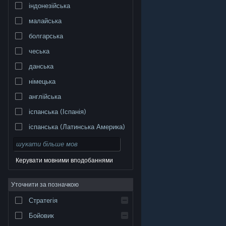
індонезійська
малайська
болгарська
чеська
данська
німецька
англійська
іспанська (Іспанія)
іспанська (Латинська Америка)
Керувати мовними вподобаннями
Уточнити за позначкою
© Valve Corporation. Усі права захищено. Усі
торговельні марки є власністю відповідних власників
у США та інших країнах.
Політика конфіденційності
|
Стратегія
Юридична інформація
|
Доступність
|
Угода
підписника Steam
|
Повернення коштів
|
Файли
cookie
Бойовик