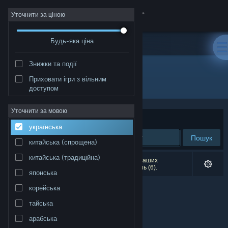
Увійти
Уточнити за ціною
Будь-яка ціна
Крамниця
Знижки та події
Спільнота
Приховати ігри з вільним
Розробник: Llamasoft Ltd.
доступом
Інформація
Уточнити за мовою
Упорядкувати
за доречністю
українська
Підтримка
Пошук
китайська (спрощена)
Змінити мову
китайська (традиційна)
Результатів вашого пошуку: 0. Відповідно до ваших
уподобань було виключено кілька найменувань (6).
японська
Завантажити мобільний застосунок Steam
корейська
Переглянути повну версію
тайська
арабська