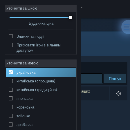
Увійти
Уточнити за ціною
Будь-яка ціна
Крамниця
Знижки та події
Спільнота
Приховати ігри з вільним
Розробник: La Suite Studio
доступом
Інформація
Уточнити за мовою
Упорядкувати
за доречністю
українська
Підтримка
Пошук
китайська (спрощена)
Змінити мову
китайська (традиційна)
Результатів вашого пошуку: 0. Відповідно до ваших
уподобань було виключено 1 найменування.
японська
Завантажити мобільний застосунок Steam
корейська
Переглянути повну версію
тайська
арабська