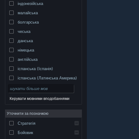
індонезійська
малайська
болгарська
чеська
данська
німецька
англійська
іспанська (Іспанія)
іспанська (Латинська Америка)
Керувати мовними вподобаннями
Уточнити за позначкою
© Valve Corporation. Усі права захищено. Усі
торговельні марки є власністю відповідних власників
у США та інших країнах.
Політика конфіденційності
|
Стратегія
Юридична інформація
|
Доступність
|
Угода
підписника Steam
|
Повернення коштів
|
Файли
cookie
Бойовик