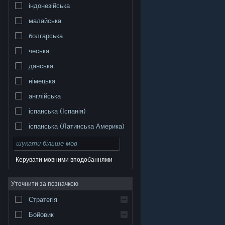
індонезійська
малайська
болгарська
чеська
данська
німецька
англійська
іспанська (Іспанія)
іспанська (Латинська Америка)
Керувати мовними вподобаннями
Уточнити за позначкою
© Valve Corporation. Усі права захищено. Усі
торговельні марки є власністю відповідних власників
у США та інших країнах.
Політика конфіденційності
|
Стратегія
Юридична інформація
|
Доступність
|
Угода
підписника Steam
|
Повернення коштів
|
Файли
cookie
Бойовик