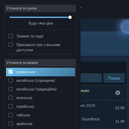
Увійти
Уточнити за ціною
Будь-яка ціна
Крамниця
Знижки та події
Спільнота
Приховати ігри з вільним
Розробник: KRAKATOA STUDIOS
доступом
Інформація
Уточнити за мовою
Упорядкувати
за доречністю
українська
Підтримка
Пошук
китайська (спрощена)
Змінити мову
китайська (традиційна)
Результатів вашого пошуку: 2. Відповідно до ваших
уподобань було виключено 1 найменування.
японська
Завантажити мобільний застосунок Steam
PROMIZED LAND: Outer Town 2025
корейська
$2.99
Переглянути повну версію
тайська
Fractals of Destiny Original Soundtrack
$1.99
арабська