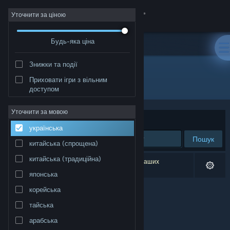
Увійти
Уточнити за ціною
Будь-яка ціна
Крамниця
Знижки та події
Спільнота
Приховати ігри з вільним
Розробник: Joker Studio
доступом
Інформація
Уточнити за мовою
Упорядкувати
за доречністю
українська
Підтримка
Пошук
китайська (спрощена)
Змінити мову
китайська (традиційна)
Результатів вашого пошуку: 0. Відповідно до ваших
уподобань було виключено 1 найменування.
японська
Завантажити мобільний застосунок Steam
корейська
Переглянути повну версію
тайська
арабська