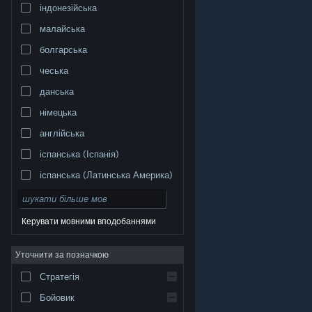
індонезійська
малайська
болгарська
чеська
данська
німецька
англійська
іспанська (Іспанія)
іспанська (Латинська Америка)
Керувати мовними вподобаннями
Уточнити за позначкою
© Valve Corporation. Усі права захищено. Усі
торговельні марки є власністю відповідних власників
у США та інших країнах.
Політика конфіденційності
|
Стратегія
Юридична інформація
|
Доступність
|
Угода
підписника Steam
|
Повернення коштів
|
Файли
cookie
Бойовик