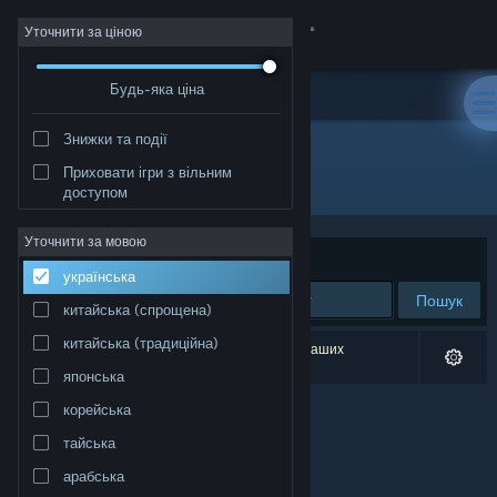
Увійти
Уточнити за ціною
Будь-яка ціна
Крамниця
Знижки та події
Спільнота
Приховати ігри з вільним
Розробник: Jenya Kuzmenko
доступом
Інформація
Уточнити за мовою
Упорядкувати
за доречністю
українська
Підтримка
Пошук
китайська (спрощена)
Змінити мову
китайська (традиційна)
Результатів вашого пошуку: 0. Відповідно до ваших
уподобань було виключено 1 найменування.
японська
Завантажити мобільний застосунок Steam
корейська
Переглянути повну версію
тайська
арабська