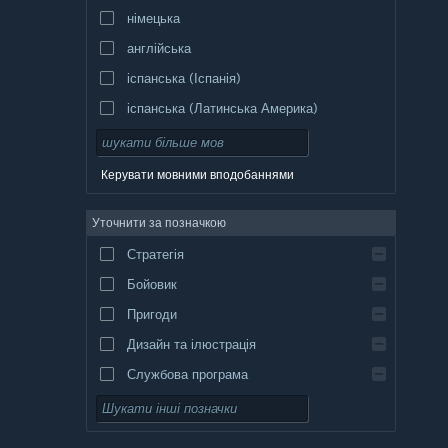
німецька
англійська
іспанська (Іспанія)
іспанська (Латинська Америка)
Керувати мовними вподобаннями
Уточнити за позначкою
Стратегія
Бойовик
Пригоди
Дизайн та ілюстрація
Службова програма
Вільний доступ
Рольова гра