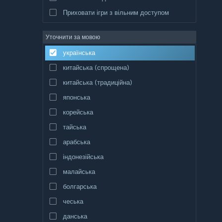
Приховати ігри з вільним доступом
Уточнити за мовою
українська
китайська (спрощена)
китайська (традиційна)
японська
корейська
тайська
арабська
індонезійська
малайська
болгарська
чеська
данська