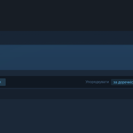
к
Упорядкувати
за доречні