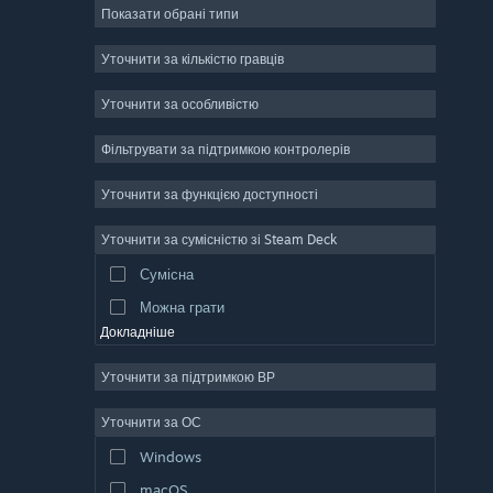
Показати обрані типи
Масова багатокористувацька
Інді
Уточнити за кількістю гравців
Дочасний доступ
Уточнити за особливістю
Казуальна гра
Фільтрувати за підтримкою контролерів
Симулятор
Перегони
Уточнити за функцією доступності
Спорт
Уточнити за сумісністю зі Steam Deck
Створення відео
Сумісна
Обробка фотографій
Можна грати
Докладніше
Уточнити за підтримкою ВР
Уточнити за ОС
Windows
macOS