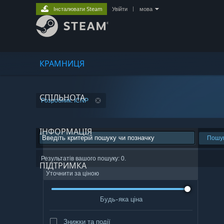
Інсталювати Steam
Увійти
|
мова
КРАМНИЦЯ
СПІЛЬНОТА
Розробник: ICNP
ІНФОРМАЦІЯ
Пошу
Результатів вашого пошуку: 0.
ПІДТРИМКА
Уточнити за ціною
Будь-яка ціна
Знижки та події