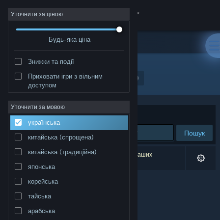
Увійти
Уточнити за ціною
Будь-яка ціна
Крамниця
Знижки та події
Спільнота
Приховати ігри з вільним
Розробник: Gungus, Wungus, &amp; Jimmy
доступом
Інформація
Уточнити за мовою
Упорядкувати
за доречністю
українська
Підтримка
Пошук
китайська (спрощена)
Змінити мову
китайська (традиційна)
Результатів вашого пошуку: 0. Відповідно до ваших
уподобань було виключено 1 найменування.
японська
Завантажити мобільний застосунок Steam
корейська
Переглянути повну версію
тайська
арабська