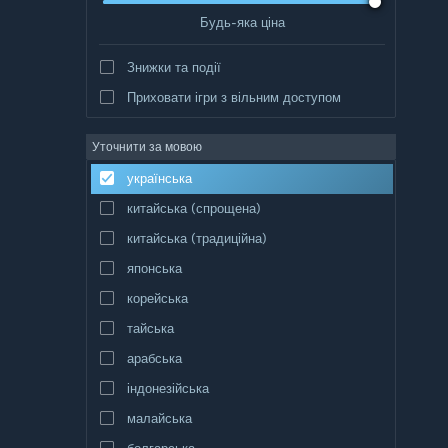
Будь-яка ціна
Знижки та події
Приховати ігри з вільним доступом
Уточнити за мовою
українська
китайська (спрощена)
китайська (традиційна)
японська
корейська
тайська
арабська
індонезійська
малайська
болгарська