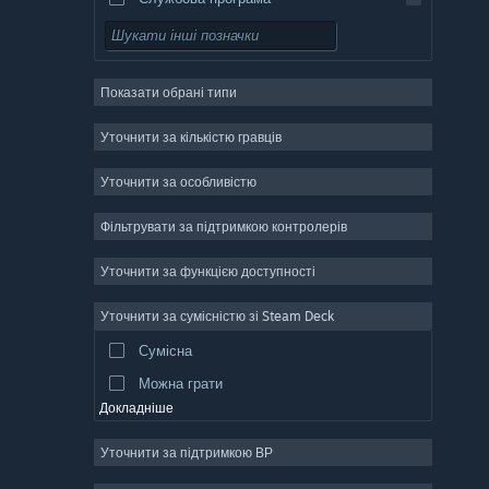
Вільний доступ
Рольова гра
Показати обрані типи
Масова багатокористувацька
Інді
Уточнити за кількістю гравців
Дочасний доступ
Уточнити за особливістю
Казуальна гра
Фільтрувати за підтримкою контролерів
Симулятор
Перегони
Уточнити за функцією доступності
Спорт
Уточнити за сумісністю зі Steam Deck
Створення відео
Сумісна
Обробка фотографій
Можна грати
Докладніше
Уточнити за підтримкою ВР