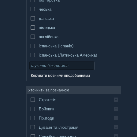
чеська
данська
німецька
англійська
іспанська (Іспанія)
іспанська (Латинська Америка)
Керувати мовними вподобаннями
Уточнити за позначкою
Стратегія
Бойовик
Пригоди
Дизайн та ілюстрація
Службова програма