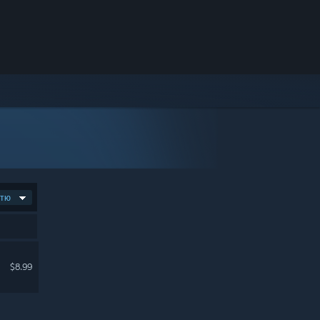
стю
$8.99