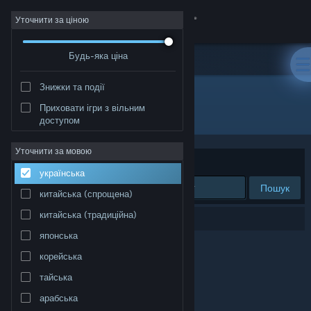
Увійти
Уточнити за ціною
Будь-яка ціна
Крамниця
Знижки та події
Спільнота
Приховати ігри з вільним
Розробник: GDG Entertainment
доступом
Інформація
Уточнити за мовою
Упорядкувати
за доречністю
українська
Підтримка
Пошук
китайська (спрощена)
Змінити мову
китайська (традиційна)
Результатів вашого пошуку: 0.
японська
Завантажити мобільний застосунок Steam
корейська
Переглянути повну версію
тайська
арабська