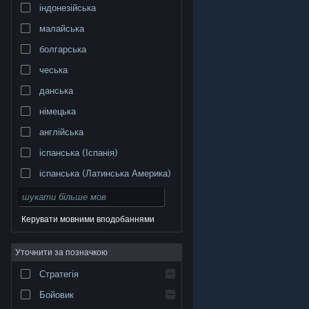
індонезійська
малайська
болгарська
чеська
данська
німецька
англійська
іспанська (Іспанія)
іспанська (Латинська Америка)
Керувати мовними вподобаннями
Уточнити за позначкою
© Valve Corporation. Усі права захищено. Усі
торговельні марки є власністю відповідних власників
у США та інших країнах.
Політика конфіденційності
|
Стратегія
Юридична інформація
|
Доступність
|
Угода
підписника Steam
|
Повернення коштів
|
Файли
cookie
Бойовик