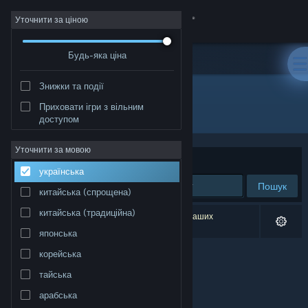
Увійти
Уточнити за ціною
Будь-яка ціна
Крамниця
Знижки та події
Спільнота
Приховати ігри з вільним
Розробник: Eliser Wiedemann
доступом
Інформація
Уточнити за мовою
Упорядкувати
за доречністю
українська
Підтримка
Пошук
китайська (спрощена)
Змінити мову
китайська (традиційна)
Результатів вашого пошуку: 0. Відповідно до ваших
уподобань було виключено 1 найменування.
японська
Завантажити мобільний застосунок Steam
корейська
Переглянути повну версію
тайська
арабська