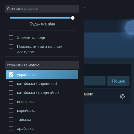
Увійти
Уточнити за ціною
Будь-яка ціна
Крамниця
Знижки та події
Спільнота
Приховати ігри з вільним
Розробник: Delattre &amp; Harger
доступом
Інформація
Уточнити за мовою
Упорядкувати
за доречністю
українська
Підтримка
Пошук
китайська (спрощена)
Змінити мову
китайська (традиційна)
Результатів вашого пошуку: 0. Відповідно до ваших
уподобань було виключено 1 найменування.
японська
Завантажити мобільний застосунок Steam
корейська
Переглянути повну версію
тайська
арабська