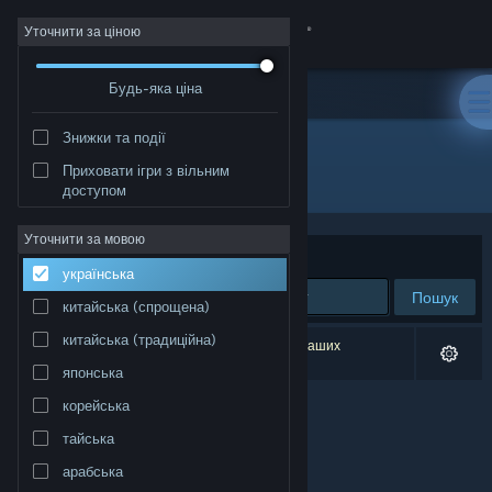
Увійти
Уточнити за ціною
Будь-яка ціна
Крамниця
Знижки та події
Спільнота
Приховати ігри з вільним
Розробник: Dave Del Castillo
доступом
Інформація
Уточнити за мовою
Упорядкувати
за доречністю
українська
Підтримка
Пошук
китайська (спрощена)
Змінити мову
китайська (традиційна)
Результатів вашого пошуку: 0. Відповідно до ваших
уподобань було виключено 1 найменування.
японська
Завантажити мобільний застосунок Steam
корейська
Переглянути повну версію
тайська
арабська