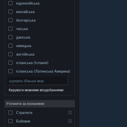
індонезійська
малайська
болгарська
чеська
данська
німецька
англійська
іспанська (Іспанія)
іспанська (Латинська Америка)
Керувати мовними вподобаннями
Уточнити за позначкою
© Valve Corporation. Усі права захищено. Усі
торговельні марки є власністю відповідних власників
у США та інших країнах.
Політика конфіденційності
|
Стратегія
Юридична інформація
|
Доступність
|
Угода
підписника Steam
|
Повернення коштів
|
Файли
cookie
Бойовик