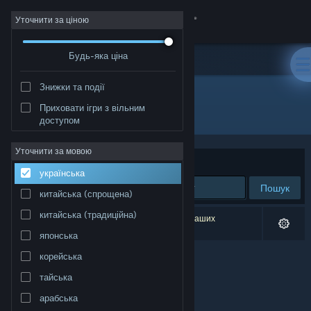
Увійти
Уточнити за ціною
Будь-яка ціна
Крамниця
Знижки та події
Спільнота
Приховати ігри з вільним
Розробник: DDL studio
доступом
Інформація
Уточнити за мовою
Упорядкувати
за доречністю
українська
Підтримка
Пошук
китайська (спрощена)
Змінити мову
китайська (традиційна)
Результатів вашого пошуку: 0. Відповідно до ваших
уподобань було виключено 1 найменування.
японська
Завантажити мобільний застосунок Steam
корейська
Переглянути повну версію
тайська
арабська