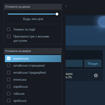
Увійти
Уточнити за ціною
Будь-яка ціна
Крамниця
Знижки та події
Спільнота
Приховати ігри з вільним
Розробник: Cascadia Games
доступом
Інформація
Уточнити за мовою
Упорядкувати
за доречністю
українська
Підтримка
Пошук
китайська (спрощена)
Змінити мову
китайська (традиційна)
Результатів вашого пошуку: 0. Відповідно до ваших
уподобань було виключено кілька найменувань (5).
японська
Завантажити мобільний застосунок Steam
корейська
Переглянути повну версію
тайська
арабська