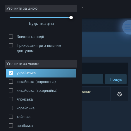
Увійти
Уточнити за ціною
Будь-яка ціна
Крамниця
Знижки та події
Спільнота
Приховати ігри з вільним
Розробник: Carrya.Tec
доступом
Інформація
Уточнити за мовою
Упорядкувати
за доречністю
українська
Підтримка
Пошук
китайська (спрощена)
Змінити мову
китайська (традиційна)
Результатів вашого пошуку: 0. Відповідно до ваших
уподобань було виключено 1 найменування.
японська
Завантажити мобільний застосунок Steam
корейська
Переглянути повну версію
тайська
арабська