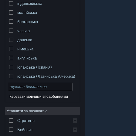
індонезійська
малайська
болгарська
чеська
данська
німецька
англійська
іспанська (Іспанія)
іспанська (Латинська Америка)
Керувати мовними вподобаннями
Уточнити за позначкою
© Valve Corporation. Усі права захищено. Усі
торговельні марки є власністю відповідних власників
у США та інших країнах.
Політика конфіденційності
|
Стратегія
Юридична інформація
|
Доступність
|
Угода
підписника Steam
|
Повернення коштів
|
Файли
cookie
Бойовик