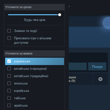
Увійти
Уточнити за ціною
Будь-яка ціна
Крамниця
Знижки та події
Спільнота
Приховати ігри з вільним
Розробник: Canalside Studios
доступом
Інформація
Уточнити за мовою
Упорядкувати
за доречністю
українська
Підтримка
Пошук
китайська (спрощена)
Змінити мову
китайська (традиційна)
Результатів вашого пошуку: 0. Відповідно до ваших
уподобань було виключено кілька найменувань (9).
японська
Завантажити мобільний застосунок Steam
корейська
Переглянути повну версію
тайська
арабська