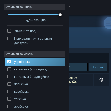
Увійти
Уточнити за ціною
Будь-яка ціна
Крамниця
Знижки та події
Спільнота
Приховати ігри з вільним
Розробник: Blue Collar Games
доступом
Інформація
Уточнити за мовою
Упорядкувати
за доречністю
українська
Підтримка
Пошук
китайська (спрощена)
Змінити мову
китайська (традиційна)
Результатів вашого пошуку: 0. Відповідно до ваших
уподобань було виключено кілька найменувань (2).
японська
Завантажити мобільний застосунок Steam
корейська
Переглянути повну версію
тайська
арабська