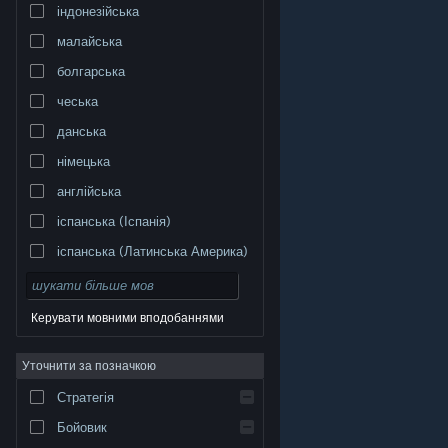
індонезійська
малайська
болгарська
чеська
данська
німецька
англійська
іспанська (Іспанія)
іспанська (Латинська Америка)
Керувати мовними вподобаннями
Уточнити за позначкою
© Valve Corporation. Усі права захищено. Усі
торговельні марки є власністю відповідних власників
у США та інших країнах.
Політика конфіденційності
|
Стратегія
Юридична інформація
|
Доступність
|
Угода
підписника Steam
|
Повернення коштів
|
Файли
cookie
Бойовик