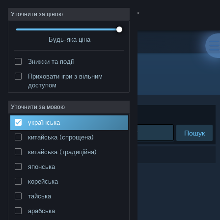
Увійти
Уточнити за ціною
Будь-яка ціна
Крамниця
Знижки та події
Спільнота
Приховати ігри з вільним
Розробник: Blacktorch Games
доступом
Інформація
Уточнити за мовою
Упорядкувати
за доречністю
українська
Підтримка
Пошук
китайська (спрощена)
Змінити мову
китайська (традиційна)
Результатів вашого пошуку: 0.
японська
Завантажити мобільний застосунок Steam
корейська
Переглянути повну версію
тайська
арабська