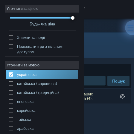
Увійти
Уточнити за ціною
Будь-яка ціна
Крамниця
Знижки та події
Спільнота
Приховати ігри з вільним
Розробник: BitRaiders Games
доступом
Інформація
Уточнити за мовою
Упорядкувати
за доречністю
українська
Підтримка
Пошук
китайська (спрощена)
Змінити мову
китайська (традиційна)
Результатів вашого пошуку: 0. Відповідно до ваших
уподобань було виключено кілька найменувань (4).
японська
Завантажити мобільний застосунок Steam
корейська
Переглянути повну версію
тайська
арабська