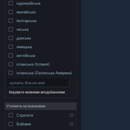
індонезійська
малайська
болгарська
чеська
данська
німецька
англійська
іспанська (Іспанія)
іспанська (Латинська Америка)
Керувати мовними вподобаннями
Уточнити за позначкою
© Valve Corporation. Усі права захищено. Усі
торговельні марки є власністю відповідних власників
у США та інших країнах.
Політика конфіденційності
|
Стратегія
Юридична інформація
|
Доступність
|
Угода
підписника Steam
|
Повернення коштів
|
Файли
cookie
Бойовик