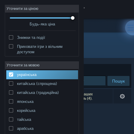
Увійти
Уточнити за ціною
Будь-яка ціна
Крамниця
Знижки та події
Спільнота
Приховати ігри з вільним
Розробник: Benjamin Soulé
доступом
Інформація
Уточнити за мовою
Упорядкувати
за доречністю
українська
Підтримка
Пошук
китайська (спрощена)
Змінити мову
китайська (традиційна)
Результатів вашого пошуку: 0. Відповідно до ваших
уподобань було виключено кілька найменувань (4).
японська
Завантажити мобільний застосунок Steam
корейська
Переглянути повну версію
тайська
арабська