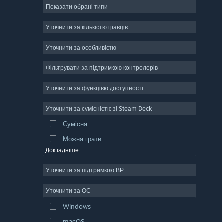
Показати обрані типи
Масова багатокористувацька
Інді
Уточнити за кількістю гравців
Дочасний доступ
Уточнити за особливістю
Казуальна гра
Фільтрувати за підтримкою контролерів
Симулятор
Перегони
Уточнити за функцією доступності
Спорт
Уточнити за сумісністю зі Steam Deck
Створення відео
Сумісна
Обробка фотографій
Можна грати
Докладніше
Уточнити за підтримкою ВР
Уточнити за ОС
Windows
macOS