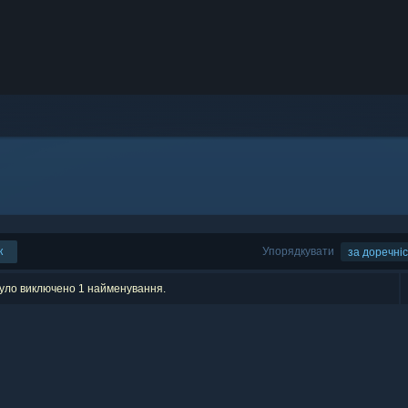
к
Упорядкувати
за доречні
було виключено 1 найменування.