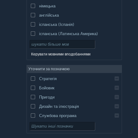
німецька
англійська
іспанська (Іспанія)
іспанська (Латинська Америка)
Керувати мовними вподобаннями
Уточнити за позначкою
Стратегія
Бойовик
Пригоди
Дизайн та ілюстрація
Службова програма
Вільний доступ
Рольова гра