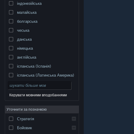
індонезійська
малайська
болгарська
чеська
данська
німецька
англійська
іспанська (Іспанія)
іспанська (Латинська Америка)
Керувати мовними вподобаннями
Уточнити за позначкою
© Valve Corporation. Усі права захищено. Усі
торговельні марки є власністю відповідних власників
у США та інших країнах.
Політика конфіденційності
|
Стратегія
Юридична інформація
|
Доступність
|
Угода
підписника Steam
|
Повернення коштів
|
Файли
cookie
Бойовик