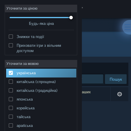
Увійти
Уточнити за ціною
Будь-яка ціна
Крамниця
Знижки та події
Спільнота
Приховати ігри з вільним
Розробник: Atreyu Games Pty. Ltd.
доступом
Інформація
Уточнити за мовою
Упорядкувати
за доречністю
українська
Підтримка
Пошук
китайська (спрощена)
Змінити мову
китайська (традиційна)
Результатів вашого пошуку: 0. Відповідно до ваших
уподобань було виключено 1 найменування.
японська
Завантажити мобільний застосунок Steam
корейська
Переглянути повну версію
тайська
арабська