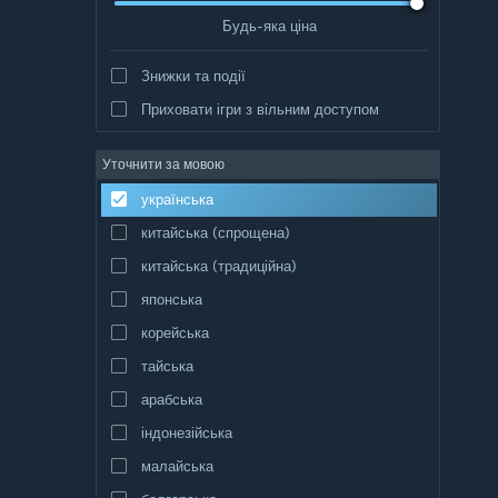
Будь-яка ціна
Знижки та події
Приховати ігри з вільним доступом
Уточнити за мовою
українська
китайська (спрощена)
китайська (традиційна)
японська
корейська
тайська
арабська
індонезійська
малайська