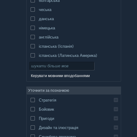
болгарська
чеська
данська
німецька
англійська
іспанська (Іспанія)
іспанська (Латинська Америка)
Керувати мовними вподобаннями
Уточнити за позначкою
Стратегія
Бойовик
Пригоди
Дизайн та ілюстрація
Службова програма