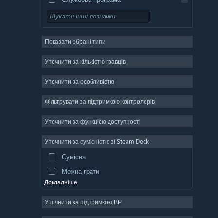
Вільний доступ
Рольова гра
Показати обрані типи
Масова багатокористувацька
Інді
Уточнити за кількістю гравців
Дочасний доступ
Уточнити за особливістю
Казуальна гра
Фільтрувати за підтримкою контролерів
Симулятор
Перегони
Уточнити за функцією доступності
Спорт
Уточнити за сумісністю зі Steam Deck
Створення відео
Сумісна
Обробка фотографій
Можна грати
Докладніше
Уточнити за підтримкою ВР