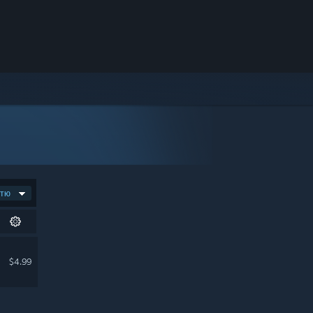
стю
$4.99