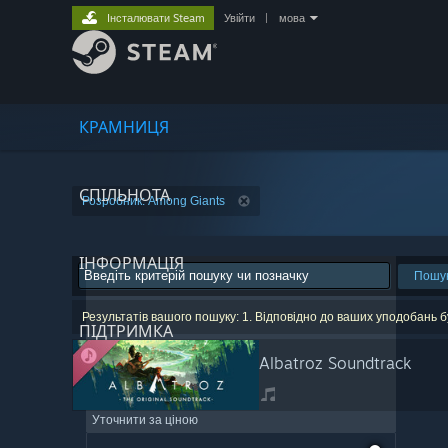
Інсталювати Steam
Увійти
|
мова
КРАМНИЦЯ
СПІЛЬНОТА
Розробник: Among Giants
ІНФОРМАЦІЯ
Пошу
Результатів вашого пошуку: 1. Відповідно до ваших уподобань б
ПІДТРИМКА
Albatroz Soundtrack
Уточнити за ціною