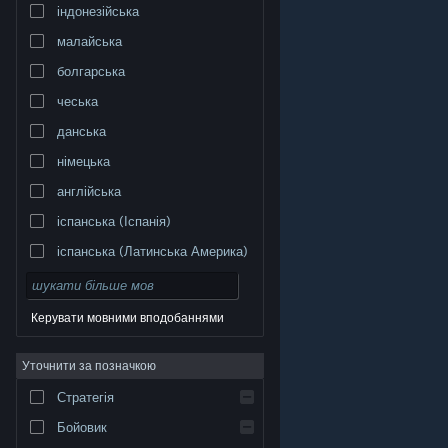
індонезійська
малайська
болгарська
чеська
данська
німецька
англійська
іспанська (Іспанія)
іспанська (Латинська Америка)
Керувати мовними вподобаннями
Уточнити за позначкою
© Valve Corporation. Усі права захищено. Усі
торговельні марки є власністю відповідних власників
у США та інших країнах.
Політика конфіденційності
|
Стратегія
Юридична інформація
|
Доступність
|
Угода
підписника Steam
|
Повернення коштів
|
Файли
cookie
Бойовик