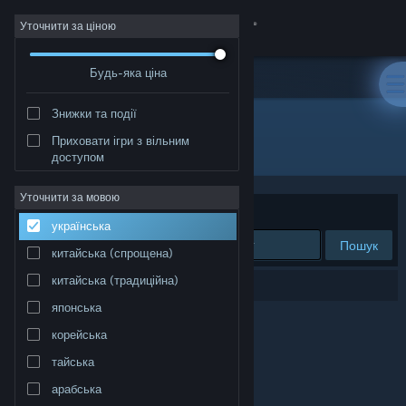
Увійти
Уточнити за ціною
Будь-яка ціна
Крамниця
Знижки та події
Спільнота
Приховати ігри з вільним
Розробник: AlterWorlds
доступом
Інформація
Уточнити за мовою
Упорядкувати
за доречністю
українська
Підтримка
Пошук
китайська (спрощена)
Змінити мову
китайська (традиційна)
Результатів вашого пошуку: 0.
японська
Завантажити мобільний застосунок Steam
корейська
Переглянути повну версію
тайська
арабська