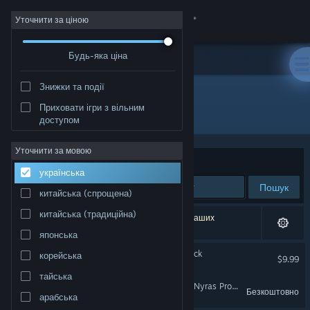
Увійти
Уточнити за ціною
Будь-яка ціна
Крамниця
Знижки та події
Спільнота
Приховати ігри з вільним
Розробник: Alkimia Interactive
доступом
Інформація
Уточнити за мовою
Упорядкувати
за доречністю
українська
Підтримка
Пошук
китайська (спрощена)
Змінити мову
китайська (традиційна)
Результатів вашого пошуку: 2. Відповідно до ваших
уподобань було виключено 1 найменування.
японська
Завантажити мобільний застосунок Steam
Gothic 1 Remake Soundtrack
корейська
$9.99
Переглянути повну версію
тайська
Gothic 1 Remake - Demo (Nyras Prologue)
Безкоштовно
арабська