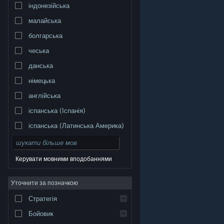
індонезійська
малайська
болгарська
чеська
данська
німецька
англійська
іспанська (Іспанія)
іспанська (Латинська Америка)
Керувати мовними вподобаннями
Уточнити за позначкою
© Valve Corporation. Усі права захищено. Усі
торговельні марки є власністю відповідних власників
у США та інших країнах.
Політика конфіденційності
|
Стратегія
Юридична інформація
|
Доступність
|
Угода
підписника Steam
|
Повернення коштів
|
Файли
cookie
Бойовик