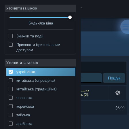
Увійти
Уточнити за ціною
Будь-яка ціна
Крамниця
Знижки та події
Спільнота
Приховати ігри з вільним
Розробник: Ahr Ech
доступом
Інформація
Уточнити за мовою
Упорядкувати
за доречністю
українська
Підтримка
Пошук
китайська (спрощена)
Змінити мову
китайська (традиційна)
Результатів вашого пошуку: 1. Відповідно до ваших
уподобань було виключено кілька найменувань (2).
японська
Завантажити мобільний застосунок Steam
Pepper Grinder Soundtrack
корейська
$6.99
Переглянути повну версію
тайська
арабська