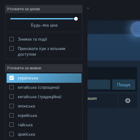
Увійти
Уточнити за ціною
Будь-яка ціна
Крамниця
Знижки та події
Спільнота
Приховати ігри з вільним
Розробник: AG media
доступом
Інформація
Уточнити за мовою
Упорядкувати
за доречністю
українська
Підтримка
Пошук
китайська (спрощена)
Змінити мову
китайська (традиційна)
Результатів вашого пошуку: 0. Відповідно до ваших
уподобань було виключено 1 найменування.
японська
Завантажити мобільний застосунок Steam
корейська
Переглянути повну версію
тайська
арабська