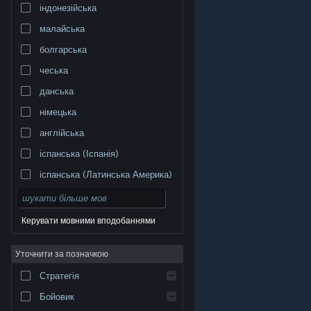
індонезійська
малайська
болгарська
чеська
данська
німецька
англійська
іспанська (Іспанія)
іспанська (Латинська Америка)
Керувати мовними вподобаннями
Уточнити за позначкою
© Valve Corporation. Усі права захищено. Усі
торговельні марки є власністю відповідних власників
у США та інших країнах.
Політика конфіденційності
|
Стратегія
Юридична інформація
|
Доступність
|
Угода
підписника Steam
|
Повернення коштів
|
Файли
cookie
Бойовик