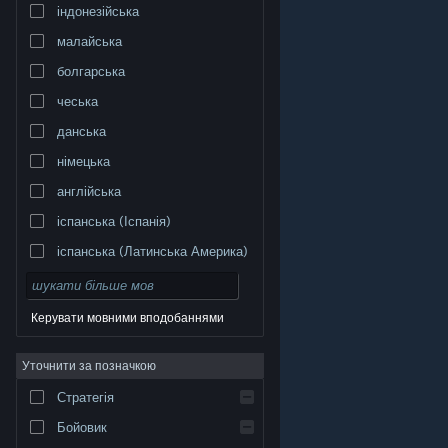
індонезійська
малайська
болгарська
чеська
данська
німецька
англійська
іспанська (Іспанія)
іспанська (Латинська Америка)
Керувати мовними вподобаннями
Уточнити за позначкою
© Valve Corporation. Усі права захищено. Усі
торговельні марки є власністю відповідних власників
у США та інших країнах.
Політика конфіденційності
|
Стратегія
Юридична інформація
|
Доступність
|
Угода
підписника Steam
|
Повернення коштів
|
Файли
cookie
Бойовик