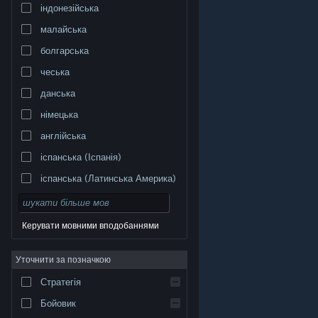
індонезійська
малайська
болгарська
чеська
данська
німецька
англійська
іспанська (Іспанія)
іспанська (Латинська Америка)
Керувати мовними вподобаннями
Уточнити за позначкою
© Valve Corporation. Усі права захищено. Усі
торговельні марки є власністю відповідних власників
у США та інших країнах.
Політика конфіденційності
|
Стратегія
Юридична інформація
|
Доступність
|
Угода
підписника Steam
|
Повернення коштів
|
Файли
cookie
Бойовик