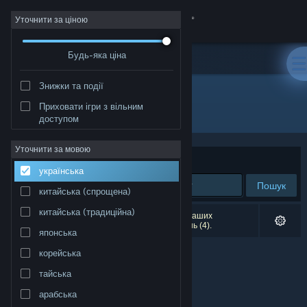
Увійти
Уточнити за ціною
Будь-яка ціна
Крамниця
Знижки та події
Спільнота
Приховати ігри з вільним
Розробник: 25 Crimson
доступом
Інформація
Уточнити за мовою
Упорядкувати
за доречністю
українська
Підтримка
Пошук
китайська (спрощена)
Змінити мову
китайська (традиційна)
Результатів вашого пошуку: 0. Відповідно до ваших
уподобань було виключено кілька найменувань (4).
японська
Завантажити мобільний застосунок Steam
корейська
Переглянути повну версію
тайська
арабська