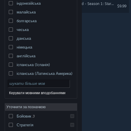
індонезійська
SPLITGATE: Arena Reloaded - Season 1: Starter Pack
$9.99
малайська
болгарська
чеська
данська
німецька
англійська
іспанська (Іспанія)
іспанська (Латинська Америка)
Керувати мовними вподобаннями
Уточнити за позначкою
© Valve Corporation. Усі права захищено. Усі
торговельні марки є власністю відповідних власників
у США та інших країнах.
Політика конфіденційності
|
Бойовик
3
Юридична інформація
|
Доступність
|
Угода
підписника Steam
|
Повернення коштів
|
Файли
cookie
Стратегія