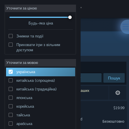
Увійти
Уточнити за ціною
Будь-яка ціна
Крамниця
Знижки та події
Спільнота
Приховати ігри з вільним
Розробник: 1047 Games
доступом
Інформація
Уточнити за мовою
Упорядкувати
за доречністю
українська
Підтримка
Пошук
китайська (спрощена)
Змінити мову
китайська (традиційна)
Результатів вашого пошуку: 3. Відповідно до ваших
уподобань було виключено 1 найменування.
японська
Завантажити мобільний застосунок Steam
EMPULSE
корейська
$19.99
Переглянути повну версію
тайська
SPLITGATE: Arena Reloaded
Безкоштовно
арабська