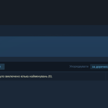
к
Упорядкувати
за доречні
уло виключено кілька найменувань (6).