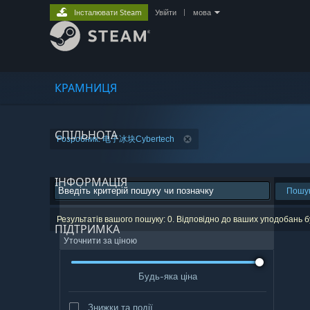
Інсталювати Steam
Увійти
|
мова
КРАМНИЦЯ
СПІЛЬНОТА
Розробник: 电子冰块Cybertech
ІНФОРМАЦІЯ
Пошу
Результатів вашого пошуку: 0. Відповідно до ваших уподобань б
ПІДТРИМКА
Уточнити за ціною
Будь-яка ціна
Знижки та події