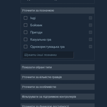
німецька
Уточнити за позначкою
англійська
Інді
іспанська (Іспанія)
Бойовик
іспанська (Латинська Америка)
Пригоди
Казуальна гра
Однокористувацька гра
Симулятор
Рольова гра
Показати обрані типи
Стратегія
Двовимірність
Уточнити за кількістю гравців
Дочасний доступ
Уточнити за особливістю
Тривимірність
Фільтрувати за підтримкою контролерів
Вільний доступ
Атмосферність
Уточнити за функцією доступності