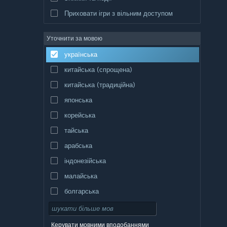
Приховати ігри з вільним доступом
Уточнити за мовою
українська
китайська (спрощена)
китайська (традиційна)
японська
корейська
тайська
арабська
індонезійська
малайська
болгарська
чеська
данська
Керувати мовними вподобаннями