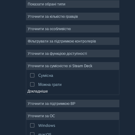
Показати обрані типи
Масова багатокористувацька
Інді
Уточнити за кількістю гравців
Дочасний доступ
Уточнити за особливістю
Казуальна гра
Фільтрувати за підтримкою контролерів
Симулятор
Перегони
Уточнити за функцією доступності
Спорт
Уточнити за сумісністю зі Steam Deck
Створення відео
Сумісна
Обробка фотографій
Можна грати
Докладніше
Уточнити за підтримкою ВР
Уточнити за ОС
Windows
macOS