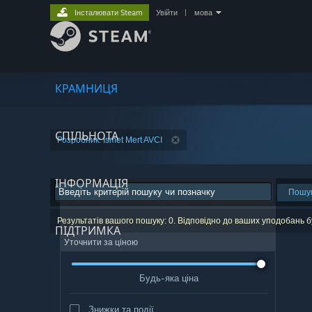
Інсталювати Steam
Увійти
|
мова
КРАМНИЦЯ
СПІЛЬНОТА
Розробник: İsmet Mert AVCI
ІНФОРМАЦІЯ
Пошу
Результатів вашого пошуку: 0. Відповідно до ваших уподобань 
ПІДТРИМКА
Уточнити за ціною
Будь-яка ціна
Знижки та події