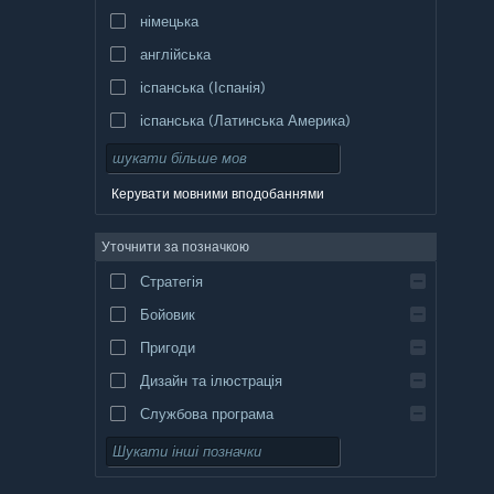
німецька
англійська
іспанська (Іспанія)
іспанська (Латинська Америка)
Керувати мовними вподобаннями
Уточнити за позначкою
Стратегія
Бойовик
Пригоди
Дизайн та ілюстрація
Службова програма
Вільний доступ
Рольова гра