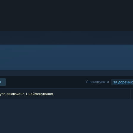
к
Упорядкувати
за доречні
було виключено 1 найменування.