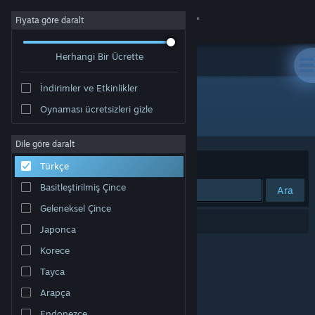
Giriş yap
Fiyata göre daralt
Herhangi Bir Ücrette
Mağaza
İndirimler ve Etkinlikler
Topluluk
Oynaması ücretsizleri gizle
"chainmonsters"
Hakkında
Dile göre daralt
Sırala
Uygunluk
Türkçe
Destek
Basitleştirilmiş Çince
Ara
Geleneksel Çince
Dili değiştir
0 sonuç aramanızla eşleşiyor.
Japonca
Steam mobil uygulamasını yükle
Korece
Tayca
Masaüstü internet sitesini görüntüle
Arapça
Endonezce