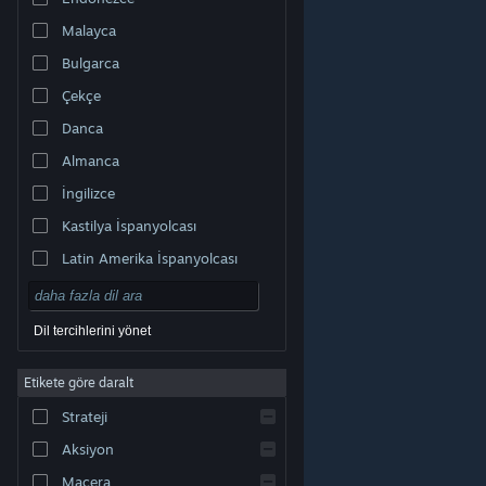
Malayca
Bulgarca
Çekçe
Danca
Almanca
İngilizce
Kastilya İspanyolcası
Latin Amerika İspanyolcası
Dil tercihlerini yönet
Etikete göre daralt
© Valve Corporation. Tüm hakları saklıdır. Tüm ticari
Strateji
markalar, ABD ve diğer ülkelerde ilgili sahiplerinin
mülkiyetindedir.
Gizlilik Politikası
|
Yasal Bilgi
|
Erişilebilirlik
|
Steam Abonelik Sözleşmesi
|
İadeler
|
Aksiyon
Çerezler
Macera