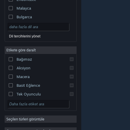
Malayca
Bulgarca
Çekçe
Danca
Dil tercihlerini yönet
Almanca
Etikete göre daralt
İngilizce
Bağımsız
Kastilya İspanyolcası
Aksiyon
Latin Amerika İspanyolcası
Macera
Basit Eğlence
Tek Oyunculu
Simülasyon
© Valve Corporation. Tüm hakları saklıdır. Tüm ticari
RYO
markalar, ABD ve diğer ülkelerde ilgili sahiplerinin
mülkiyetindedir.
Gizlilik Politikası
|
Yasal Bilgi
|
Erişilebilirlik
|
Steam Abonelik Sözleşmesi
|
İadeler
|
Seçilen türleri görüntüle
Strateji
Çerezler
2D