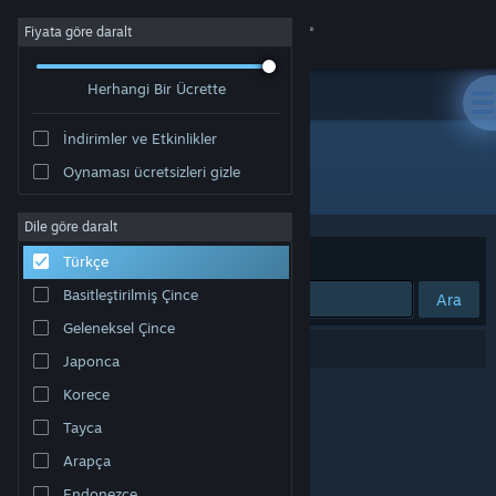
Giriş yap
Fiyata göre daralt
Herhangi Bir Ücrette
Mağaza
İndirimler ve Etkinlikler
Topluluk
Oynaması ücretsizleri gizle
"Winston Carter"
Hakkında
Dile göre daralt
Sırala
Uygunluk
Türkçe
Destek
Basitleştirilmiş Çince
Ara
Geleneksel Çince
Dili değiştir
0 sonuç aramanızla eşleşiyor.
Japonca
Steam mobil uygulamasını yükle
Korece
Tayca
Masaüstü internet sitesini görüntüle
Arapça
Endonezce