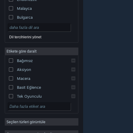
Malayca
Bulgarca
Çekçe
Danca
Dil tercihlerini yönet
Almanca
Etikete göre daralt
İngilizce
Bağımsız
Kastilya İspanyolcası
Aksiyon
Latin Amerika İspanyolcası
Macera
Basit Eğlence
Tek Oyunculu
Simülasyon
© Valve Corporation. Tüm hakları saklıdır. Tüm ticari
RYO
markalar, ABD ve diğer ülkelerde ilgili sahiplerinin
mülkiyetindedir.
Gizlilik Politikası
|
Yasal Bilgi
|
Erişilebilirlik
|
Steam Abonelik Sözleşmesi
|
İadeler
|
Seçilen türleri görüntüle
Strateji
Çerezler
2D