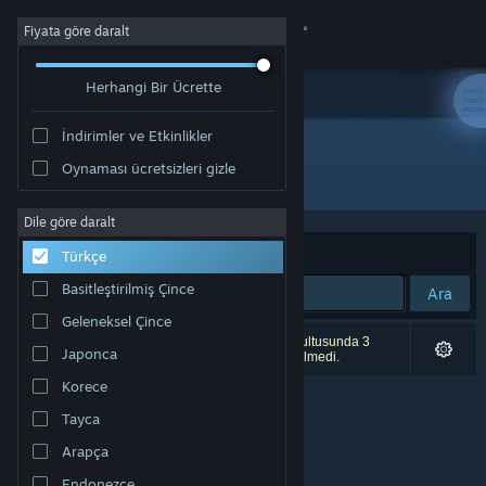
Giriş yap
Fiyata göre daralt
Herhangi Bir Ücrette
Mağaza
İndirimler ve Etkinlikler
Topluluk
Oynaması ücretsizleri gizle
"Winnie's Hole"
Hakkında
Dile göre daralt
Sırala
Uygunluk
Türkçe
Destek
Basitleştirilmiş Çince
Ara
Geleneksel Çince
Dili değiştir
0 sonuç aramanızla eşleşiyor. Tercihleriniz doğrultusunda 3
Japonca
ürün (
Winnie's Hole
dâhil olmak üzere) dâhil edilmedi.
Steam mobil uygulamasını yükle
Korece
Tayca
Masaüstü internet sitesini görüntüle
Arapça
Endonezce